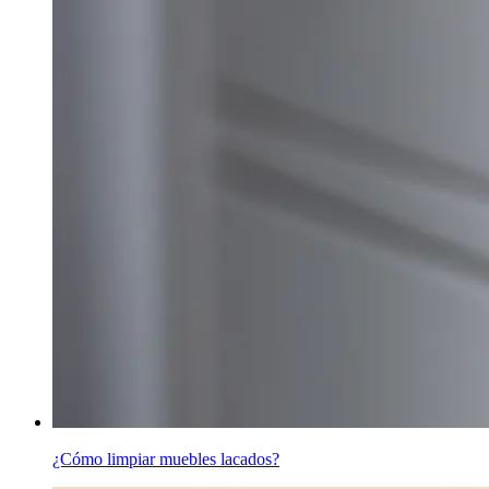
¿Cómo limpiar muebles lacados?