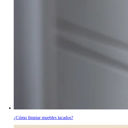
¿Cómo limpiar muebles lacados?