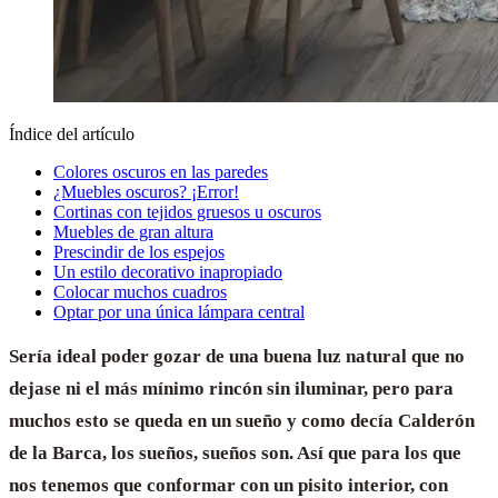
Índice del artículo
Colores oscuros en las paredes
¿Muebles oscuros? ¡Error!
Cortinas con tejidos gruesos u oscuros
Muebles de gran altura
Prescindir de los espejos
Un estilo decorativo inapropiado
Colocar muchos cuadros
Optar por una única lámpara central
Sería ideal poder gozar de una buena luz natural que no
dejase ni el más mínimo rincón sin iluminar, pero para
muchos esto se queda en un sueño y como decía Calderón
de la Barca, los sueños, sueños son. Así que para los que
nos tenemos que conformar con un pisito interior, con